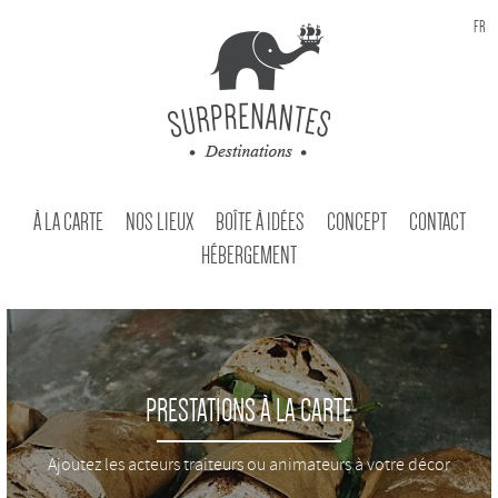
FR
À LA CARTE
NOS LIEUX
BOÎTE À IDÉES
CONCEPT
CONTACT
HÉBERGEMENT
PRESTATIONS À LA CARTE
Ajoutez les acteurs traiteurs ou animateurs à votre décor